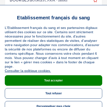
(BOURGES C.P.A.M. - 18000)
Ajouter
Sang
Collecte Mobile
Le mardi 15 septembre de 08h30 à 12h30
Etablissement français du sang
50
places disponibles
L'Etablissement français du sang et ses partenaires digitaux
utilisent des cookies sur ce site. Certains sont strictement
PRENDRE RENDEZ-VOUS
nécessaires pour le fonctionnement du site, d'autres
permettent de réaliser des statistiques de visites, d'analyser
votre navigation pour adapter nos communications, d'assurer
la sécurité de nos plateformes ou encore de diffuser du
BOURGES
contenu spécifique. Nous conservons votre choix pendant 6
(Bourges - Lycée Jacques Coeur - 18000)
mois. Vous pouvez changer d’avis à tout moment en cliquant
Ajouter
Sang
Collecte Mobile
sur le lien « gérer mes cookies » dans le footer de chaque
page.
Le mardi 29 septembre de 12h30 à 16h30
Consulter la politique cookies.
68
places disponibles
Tout accepter
PRENDRE RENDEZ-VOUS
Tout refuser
Personnaliser mes choix