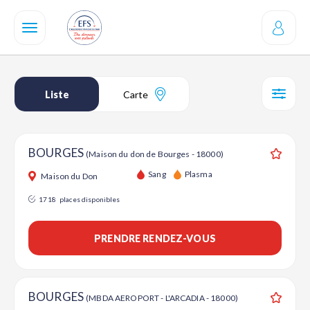
Aller
au
contenu
principal
Liste
Carte
SÉL
BOURGES
(Maison du don de Bourges - 18000)
Ajouter
Sang
Plasma
Maison du Don
1718
places disponibles
PRENDRE RENDEZ-VOUS
BOURGES
(MBDA AEROPORT - L'ARCADIA - 18000)