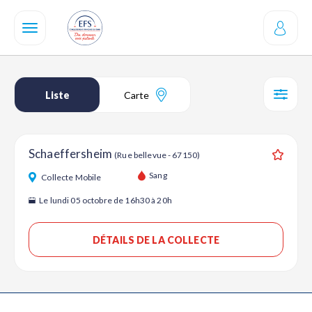
Aller
au
contenu
principal
Liste
Carte
SÉL
Schaeffersheim
(Rue bellevue - 67150)
Ajouter
Sang
Collecte Mobile
Le lundi 05 octobre de 16h30 à 20h
DÉTAILS DE LA COLLECTE