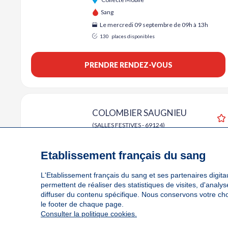
Sang
Le mercredi 09 septembre de 09h à 13h
130
places disponibles
PRENDRE RENDEZ-VOUS
COLOMBIER SAUGNIEU
(SALLES FESTIVES - 69124)
A
Collecte Mobile
Sang
Etablissement français du sang
Le mercredi 14 octobre de 15h30 à 19h
L'Etablissement français du sang et ses partenaires digitau
84
places disponibles
permettent de réaliser des statistiques de visites, d'anal
diffuser du contenu spécifique. Nous conservons votre ch
PRENDRE RENDEZ-VOUS
le footer de chaque page.
Consulter la politique cookies.