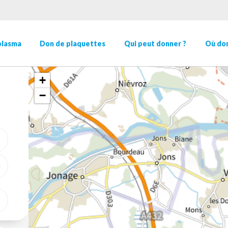
plasma
Don de plaquettes
Qui peut donner ?
Où don
+
−
ME GÉOLOCALISER