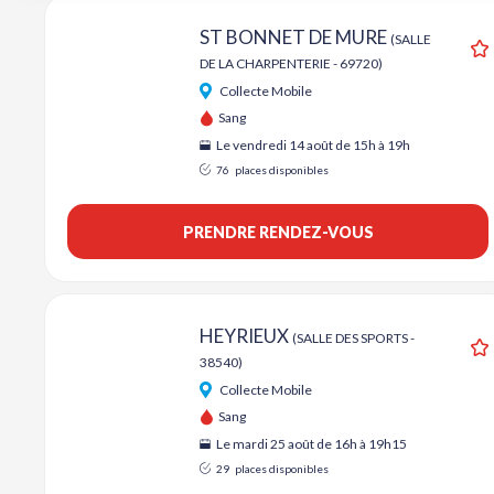
ST BONNET DE MURE
(SALLE
DE LA CHARPENTERIE - 69720)
A
Collecte Mobile
Sang
Le vendredi 14 août de 15h à 19h
76
places disponibles
PRENDRE RENDEZ-VOUS
HEYRIEUX
(SALLE DES SPORTS -
38540)
A
Collecte Mobile
Sang
Le mardi 25 août de 16h à 19h15
29
places disponibles