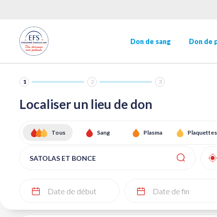
MENU
Aller
au
contenu
HEADER
Navigation
principal
Don de sang
Don de 
principale
SECONDAIRE
1
2
3
Localiser un lieu de don
Tous
Sang
Plasma
Plaquettes