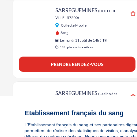
SARREGUEMINES
(HOTEL DE
VILLE - 57200)
A
Collecte Mobile
Sang
Le mardi 11 août de 14h à 19h
138
places disponibles
PRENDRE RENDEZ-VOUS
SARREGUEMINES
(Casino des
Faïenceries - 57200)
A
Collecte Mobile
Etablissement français du sang
Sang
Le mardi 08 septembre de 14h à 19h
L'Etablissement français du sang et ses partenaires digitau
Le mardi 13 octobre de 14h à 19h
permettent de réaliser des statistiques de visites, d'anal
diffuser du contenu spécifique. Nous conservons votre ch
178
places disponibles