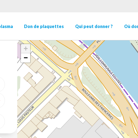
plasma
Don de plaquettes
Qui peut donner ?
Où don
+
−
ME GÉOLOCALISER