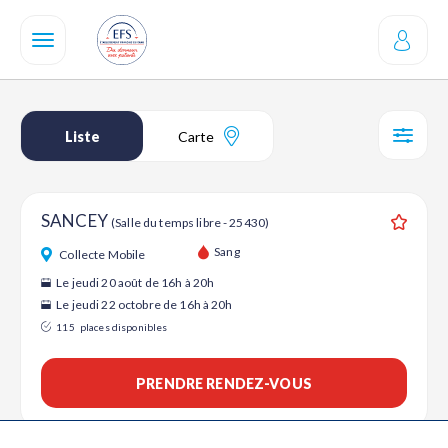
Aller
au
contenu
principal
Liste
Carte
SÉL
SANCEY
(Salle du temps libre - 25430)
Ajouter
Sang
Collecte Mobile
Le jeudi 20 août de 16h à 20h
Le jeudi 22 octobre de 16h à 20h
115
places disponibles
PRENDRE RENDEZ-VOUS