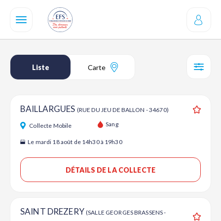
Aller
au
contenu
principal
Liste
Carte
SÉL
BAILLARGUES
(RUE DU JEU DE BALLON - 34670)
Ajouter
Sang
Collecte Mobile
Le mardi 18 août de 14h30 à 19h30
DÉTAILS DE LA COLLECTE
SAINT DREZERY
(SALLE GEORGES BRASSENS -