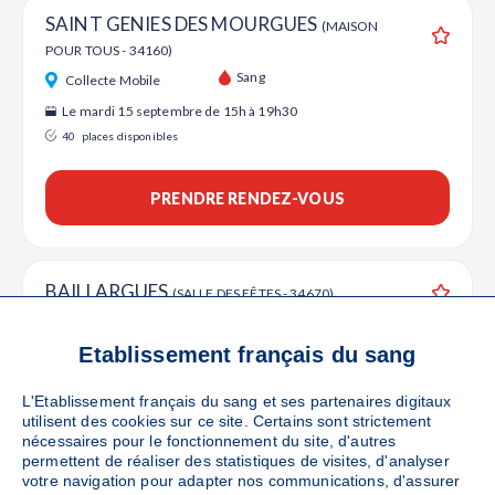
SAINT GENIES DES MOURGUES
(MAISON
POUR TOUS - 34160)
Ajouter
Sang
Collecte Mobile
Le mardi 15 septembre de 15h à 19h30
40
places disponibles
PRENDRE RENDEZ-VOUS
BAILLARGUES
(SALLE DES FÊTES - 34670)
Ajouter
Sang
Collecte Mobile
Etablissement français du sang
Le mardi 22 septembre de 14h30 à 19h30
45
places disponibles
L'Etablissement français du sang et ses partenaires digitaux
utilisent des cookies sur ce site. Certains sont strictement
nécessaires pour le fonctionnement du site, d'autres
PRENDRE RENDEZ-VOUS
permettent de réaliser des statistiques de visites, d'analyser
votre navigation pour adapter nos communications, d'assurer