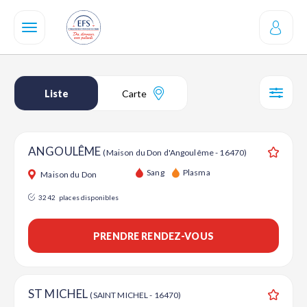
Aller
au
contenu
principal
Liste
Carte
SÉL
ANGOULÊME
(Maison du Don d'Angoulême - 16470)
Ajouter
Sang
Plasma
Maison du Don
3242
places disponibles
PRENDRE RENDEZ-VOUS
ST MICHEL
(SAINT MICHEL - 16470)