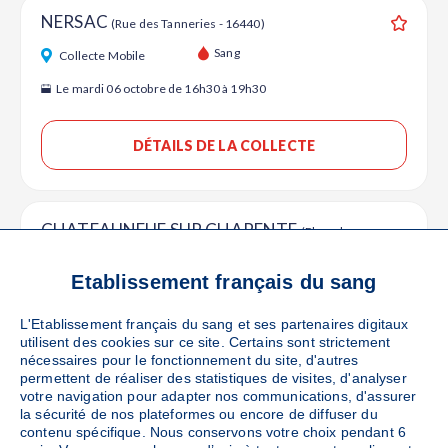
NERSAC
(Rue des Tanneries - 16440)
Ajouter
Sang
Collecte Mobile
Le mardi 06 octobre de 16h30 à 19h30
DÉTAILS DE LA COLLECTE
CHATEAUNEUF SUR CHARENTE
(Place du
vieux marché - 16120)
Ajouter
Sang
Etablissement français du sang
Collecte Mobile
Le mercredi 07 octobre de 16h à 19h30
L'Etablissement français du sang et ses partenaires digitaux
utilisent des cookies sur ce site. Certains sont strictement
nécessaires pour le fonctionnement du site, d'autres
DÉTAILS DE LA COLLECTE
permettent de réaliser des statistiques de visites, d'analyser
votre navigation pour adapter nos communications, d'assurer
la sécurité de nos plateformes ou encore de diffuser du
contenu spécifique. Nous conservons votre choix pendant 6