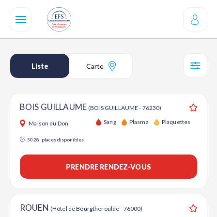
Aller
au
contenu
principal
Liste
Carte
SÉL
BOIS GUILLAUME
(BOIS GUILLAUME - 76230)
Ajouter
Sang
Plasma
Plaquettes
Maison du Don
5028
places disponibles
PRENDRE RENDEZ-VOUS
ROUEN
(Hôtel de Bourgtheroulde - 76000)