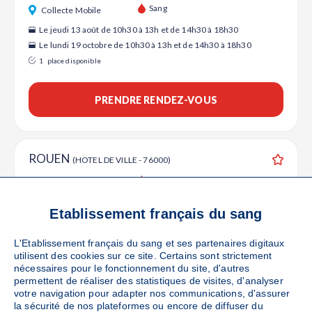
Ajouter
Sang
Collecte Mobile
Le jeudi 13 août de 10h30 à 13h et de 14h30 à 18h30
Le lundi 19 octobre de 10h30 à 13h et de 14h30 à 18h30
1
place disponible
PRENDRE RENDEZ-VOUS
ROUEN
(HOTEL DE VILLE - 76000)
Ajouter
Sang
Collecte Mobile
Le jeudi 10 septembre de 10h30 à 13h et de 14h30 à 18h30
Etablissement français du sang
Le jeudi 15 octobre de 10h30 à 13h et de 14h30 à 18h30
70
places disponibles
L'Etablissement français du sang et ses partenaires digitaux
utilisent des cookies sur ce site. Certains sont strictement
nécessaires pour le fonctionnement du site, d'autres
PRENDRE RENDEZ-VOUS
permettent de réaliser des statistiques de visites, d'analyser
votre navigation pour adapter nos communications, d'assurer
la sécurité de nos plateformes ou encore de diffuser du