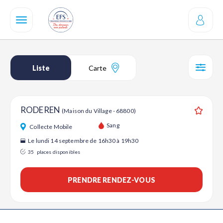
Aller
au
contenu
principal
Liste
Carte
SÉL
RODEREN
(Maison du Village - 68800)
Ajouter
Sang
Collecte Mobile
Le lundi 14 septembre de 16h30 à 19h30
35
places disponibles
PRENDRE RENDEZ-VOUS