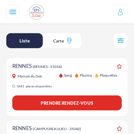
Aller
au
contenu
principal
Liste
Carte
SÉL
RENNES
(RENNES - 35016)
Ajouter
Sang
Plasma
Plaquettes
Maison du Don
5681
places disponibles
PRENDRE RENDEZ-VOUS
RENNES
(CAMPUS BEAULIEU - 35042)