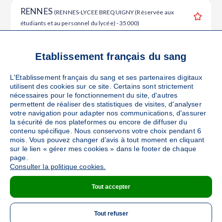
RENNES
(RENNES-LYCEE BREQUIGNY (Réservée aux
étudiants et au personnel du lycée) - 35000)
Ajouter
Sang
Collecte Mobile
Le jeudi 08 octobre de 12h à 16h30
Etablissement français du sang
85
places disponibles
L'Etablissement français du sang et ses partenaires digitaux
utilisent des cookies sur ce site. Certains sont strictement
PRENDRE RENDEZ-VOUS
nécessaires pour le fonctionnement du site, d'autres
permettent de réaliser des statistiques de visites, d'analyser
votre navigation pour adapter nos communications, d'assurer
la sécurité de nos plateformes ou encore de diffuser du
RENNES
contenu spécifique. Nous conservons votre choix pendant 6
(RENNES - IEP - 35000)
mois. Vous pouvez changer d’avis à tout moment en cliquant
Ajouter
Sang
Collecte Mobile
sur le lien « gérer mes cookies » dans le footer de chaque
page.
Le mardi 13 octobre de 09h30 à 15h
Consulter la politique cookies.
109
places disponibles
Tout accepter
PRENDRE RENDEZ-VOUS
Tout refuser