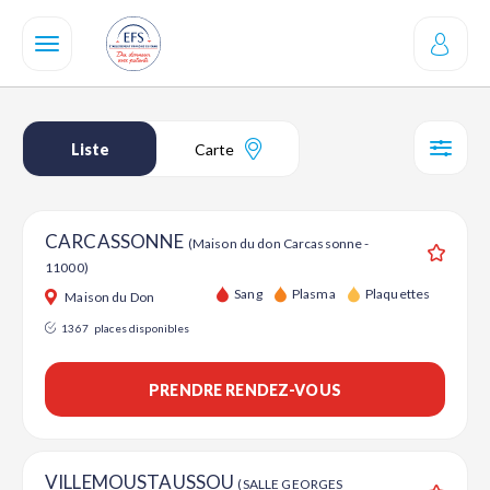
Aller
au
contenu
principal
Liste
Carte
SÉL
CARCASSONNE
(Maison du don Carcassonne -
11000)
Ajouter
Sang
Plasma
Plaquettes
Maison du Don
1367
places disponibles
PRENDRE RENDEZ-VOUS
VILLEMOUSTAUSSOU
(SALLE GEORGES