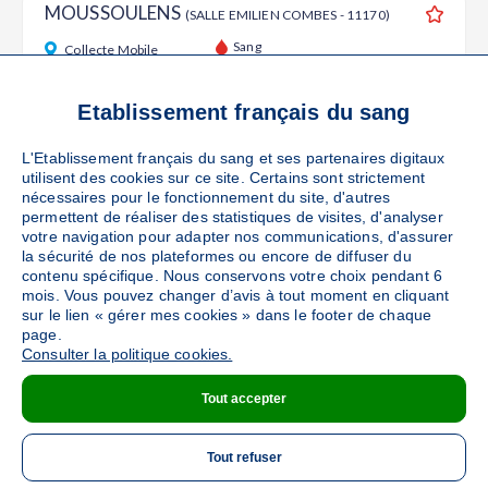
MOUSSOULENS
(SALLE EMILIEN COMBES - 11170)
Ajouter
Sang
Collecte Mobile
Le mardi 08 septembre de 15h à 19h
44
places disponibles
Etablissement français du sang
L'Etablissement français du sang et ses partenaires digitaux
PRENDRE RENDEZ-VOUS
utilisent des cookies sur ce site. Certains sont strictement
nécessaires pour le fonctionnement du site, d'autres
permettent de réaliser des statistiques de visites, d'analyser
votre navigation pour adapter nos communications, d'assurer
CARCASSONNE
la sécurité de nos plateformes ou encore de diffuser du
(AGENTS MUNICIPAUX (SITE EFS
contenu spécifique. Nous conservons votre choix pendant 6
CARCASSONNE) - 11000)
Ajouter
mois. Vous pouvez changer d’avis à tout moment en cliquant
Sang
Collecte Mobile
sur le lien « gérer mes cookies » dans le footer de chaque
page.
Le jeudi 17 septembre de 09h à 12h et de 13h30 à 16h
Consulter la politique cookies.
110
places disponibles
Tout accepter
PRENDRE RENDEZ-VOUS
Tout refuser