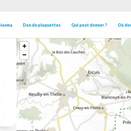
plasma
Don de plaquettes
Qui peut donner ?
Où don
+
−
ME GÉOLOCALISER