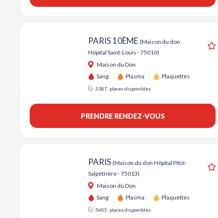
PARIS 10ÈME
(Maison du don
Hôpital Saint-Louis - 75010)
A
Maison du Don
Sang
Plasma
Plaquettes
5187
places disponibles
PRENDRE RENDEZ-VOUS
PARIS
(Maison du don Hôpital Pitié-
Salpétrière - 75013)
A
Maison du Don
Sang
Plasma
Plaquettes
5605
places disponibles