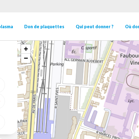
plasma
Don de plaquettes
Qui peut donner ?
Où don
+
−
ME GÉOLOCALISER