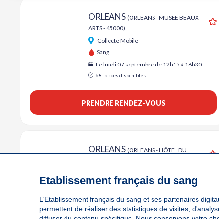
ORLEANS
(ORLEANS - MUSEE BEAUX
ARTS - 45000)
A
Collecte Mobile
Sang
Le lundi 07 septembre de 12h15 à 16h30
68
places disponibles
PRENDRE RENDEZ-VOUS
ORLEANS
(ORLEANS - HÔTEL DU
DEPARTEMENT - 45000)
A
Collecte Mobile
Etablissement français du sang
Sang
Le mardi 15 septembre de 09h à 12h30
L'Etablissement français du sang et ses partenaires digitau
permettent de réaliser des statistiques de visites, d'anal
54
places disponibles
diffuser du contenu spécifique. Nous conservons votre ch