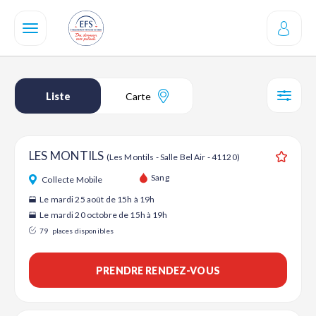
Aller
au
contenu
principal
Liste
Carte
SÉL
LES MONTILS
(Les Montils - Salle Bel Air - 41120)
Ajouter
Sang
Collecte Mobile
Le mardi 25 août de 15h à 19h
Le mardi 20 octobre de 15h à 19h
79
places disponibles
PRENDRE RENDEZ-VOUS