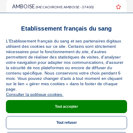
AMBOISE
(MECACHROME AMBOISE - 37400)
Ajouter
Sang
Collecte Mobile
Le vendredi 18 septembre de 08h30 à 12h30
Etablissement français du sang
43
places disponibles
L'Etablissement français du sang et ses partenaires digitaux
utilisent des cookies sur ce site. Certains sont strictement
PRENDRE RENDEZ-VOUS
nécessaires pour le fonctionnement du site, d'autres
permettent de réaliser des statistiques de visites, d'analyser
votre navigation pour adapter nos communications, d'assurer
la sécurité de nos plateformes ou encore de diffuser du
ONZAIN
contenu spécifique. Nous conservons votre choix pendant 6
(ONZAIN - Salle Charles de Rostaing - 41150)
mois. Vous pouvez changer d’avis à tout moment en cliquant
Ajouter
Sang
Collecte Mobile
sur le lien « gérer mes cookies » dans le footer de chaque
page.
Le mercredi 07 octobre de 15h à 19h
Consulter la politique cookies.
84
places disponibles
Tout accepter
PRENDRE RENDEZ-VOUS
Tout refuser