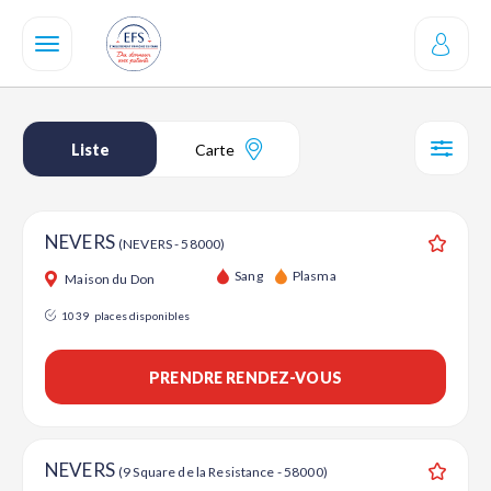
Aller
au
contenu
principal
Liste
Carte
SÉL
NEVERS
(NEVERS - 58000)
Ajouter
Sang
Plasma
Maison du Don
1039
places disponibles
PRENDRE RENDEZ-VOUS
NEVERS
(9 Square de la Resistance - 58000)