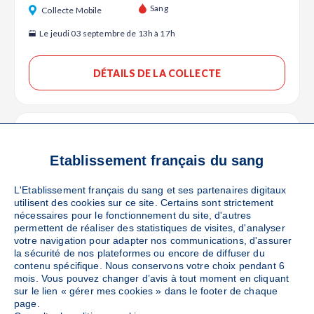
Ajouter
Sang
Collecte Mobile
Le jeudi 03 septembre de 13h à 17h
DÉTAILS DE LA COLLECTE
NEVERS
(1 Place de l'hôtel de ville - 58000)
Ajouter
Sang
Collecte Mobile
Etablissement français du sang
Le samedi 26 septembre de 10h à 17h
L'Etablissement français du sang et ses partenaires digitaux
utilisent des cookies sur ce site. Certains sont strictement
nécessaires pour le fonctionnement du site, d'autres
DÉTAILS DE LA COLLECTE
permettent de réaliser des statistiques de visites, d'analyser
votre navigation pour adapter nos communications, d'assurer
la sécurité de nos plateformes ou encore de diffuser du
contenu spécifique. Nous conservons votre choix pendant 6
NEVERS
mois. Vous pouvez changer d’avis à tout moment en cliquant
(21 Rue de l'Université - 58000)
sur le lien « gérer mes cookies » dans le footer de chaque
Ajouter
Sang
Collecte Mobile
page.