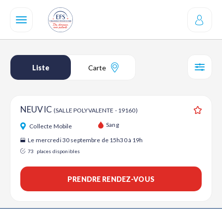
Aller
au
contenu
principal
Liste
Carte
SÉL
NEUVIC
(SALLE POLYVALENTE - 19160)
Ajouter
Sang
Collecte Mobile
Le mercredi 30 septembre de 15h30 à 19h
73
places disponibles
PRENDRE RENDEZ-VOUS