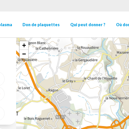
plasma
Don de plaquettes
Qui peut donner ?
Où don
+
−
ME GÉOLOCALISER