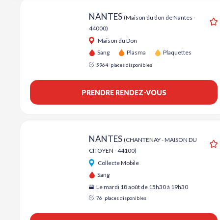
NANTES
(Maison du don de Nantes -
44000)
A
Maison du Don
Sang
Plasma
Plaquettes
5964
places disponibles
PRENDRE RENDEZ-VOUS
NANTES
(CHANTENAY - MAISON DU
CITOYEN - 44100)
A
Collecte Mobile
Sang
Le mardi 18 août de 15h30 à 19h30
76
places disponibles