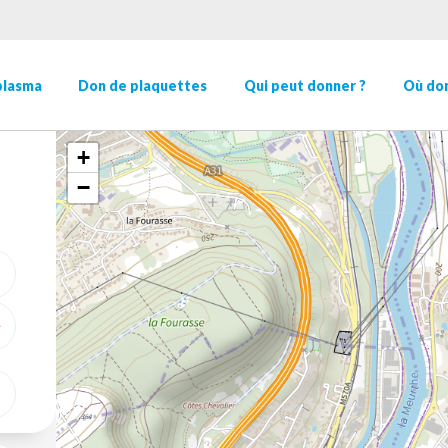
plasma
Don de plaquettes
Qui peut donner ?
Où don
+
−
ME GÉOLOCALISER