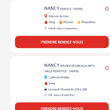
NANCY
(NANCY - 54000)
A
Maison du Don
Sang
Plasma
Plaquettes
10068
places disponibles
PRENDRE RENDEZ-VOUS
NANCY
(MUSEE DES BEAUX ARTS -
SALLE PERISTYLE - 54000)
A
Collecte Mobile
Sang
Le mardi 18 août de 13h à 18h
168
places disponibles
PRENDRE RENDEZ-VOUS