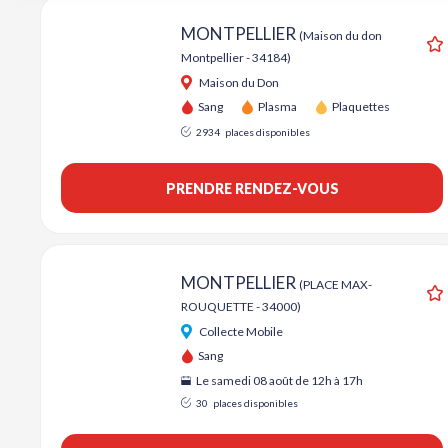
MONTPELLIER
(Maison du don
Montpellier - 34184)
A
Maison du Don
Sang
Plasma
Plaquettes
2934
places disponibles
PRENDRE RENDEZ-VOUS
MONTPELLIER
(PLACE MAX-
ROUQUETTE - 34000)
A
Collecte Mobile
Sang
Le samedi 08 août de 12h à 17h
30
places disponibles