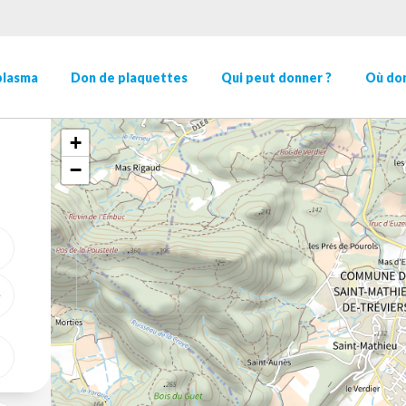
plasma
Don de plaquettes
Qui peut donner ?
Où don
+
−
ME GÉOLOCALISER