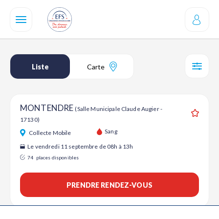
Aller
au
contenu
principal
Liste
Carte
SÉL
MONTENDRE
(Salle Municipale Claude Augier -
17130)
Ajouter
Sang
Collecte Mobile
Le vendredi 11 septembre de 08h à 13h
74
places disponibles
PRENDRE RENDEZ-VOUS