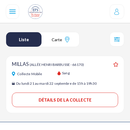
Aller
au
contenu
principal
Liste
Carte
SÉL
MILLAS
(ALLÉE HENRI BARBUSSE - 66170)
Ajouter
Sang
Collecte Mobile
Du lundi 21 au mardi 22 septembre de 15h à 19h30
DÉTAILS DE LA COLLECTE