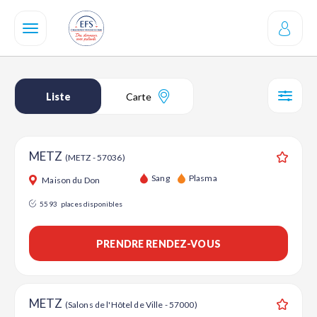
Aller
au
contenu
principal
Liste
Carte
SÉL
METZ
(METZ - 57036)
Ajouter
Sang
Plasma
Maison du Don
5593
places disponibles
PRENDRE RENDEZ-VOUS
METZ
(Salons de l'Hôtel de Ville - 57000)