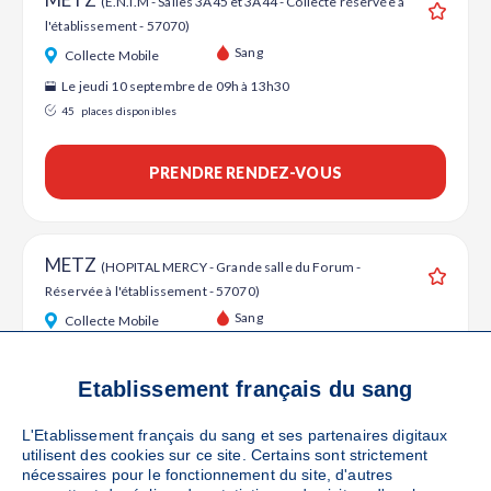
(E.N.I.M - Salles 3A45 et 3A44 - Collecte réservée à
l'établissement - 57070)
Ajouter
Sang
Collecte Mobile
Le jeudi 10 septembre de 09h à 13h30
45
places disponibles
PRENDRE RENDEZ-VOUS
METZ
(HOPITAL MERCY - Grande salle du Forum -
Réservée à l'établissement - 57070)
Ajouter
Sang
Collecte Mobile
Le vendredi 18 septembre de 10h à 12h30 et de 13h30 à 16h
90
places disponibles
Etablissement français du sang
L'Etablissement français du sang et ses partenaires digitaux
PRENDRE RENDEZ-VOUS
utilisent des cookies sur ce site. Certains sont strictement
nécessaires pour le fonctionnement du site, d'autres