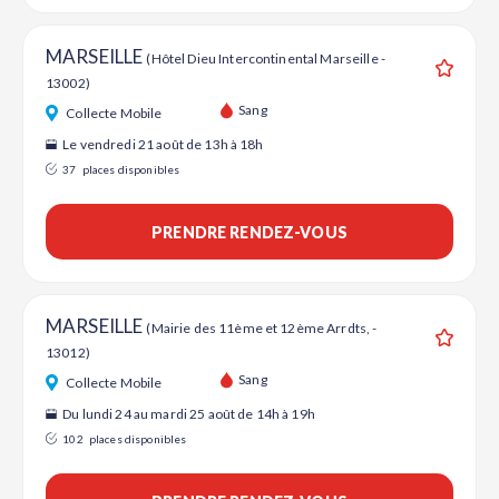
MARSEILLE
(Hôtel Dieu Intercontinental Marseille -
13002)
Ajouter
Sang
Collecte Mobile
Le vendredi 21 août de 13h à 18h
37
places disponibles
PRENDRE RENDEZ-VOUS
MARSEILLE
(Mairie des 11ème et 12ème Arrdts, -
13012)
Ajouter
Sang
Collecte Mobile
Du lundi 24 au mardi 25 août de 14h à 19h
102
places disponibles