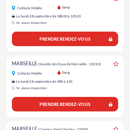
Ajouter
Sang
Collecte Mobile
Le lundi 28 septembre de 08h30 à 13h30
56
places disponibles
PRENDRE RENDEZ-VOUS
MARSEILLE
(Société des Eaux de Marseille - 13010)
Ajouter
Sang
Collecte Mobile
Le lundi 28 septembre de 08h à 13h
56
places disponibles
PRENDRE RENDEZ-VOUS
MARSEILLE
(Campus Saint-Charles - 13003)