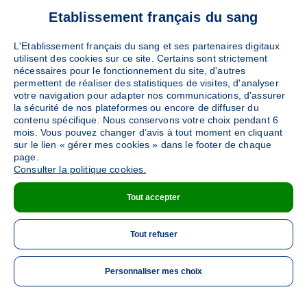
MALESTROIT
(PLACE JACQUES BON SERGENT -
Etablissement français du sang
56140)
Ajouter
Sang
Collecte Mobile
L'Etablissement français du sang et ses partenaires digitaux
utilisent des cookies sur ce site. Certains sont strictement
Le vendredi 09 octobre de 15h à 19h
nécessaires pour le fonctionnement du site, d'autres
permettent de réaliser des statistiques de visites, d'analyser
votre navigation pour adapter nos communications, d'assurer
DÉTAILS DE LA COLLECTE
la sécurité de nos plateformes ou encore de diffuser du
contenu spécifique. Nous conservons votre choix pendant 6
mois. Vous pouvez changer d’avis à tout moment en cliquant
sur le lien « gérer mes cookies » dans le footer de chaque
page.
Consulter la politique cookies.
Tout accepter
Tout refuser
Personnaliser mes choix
ME 