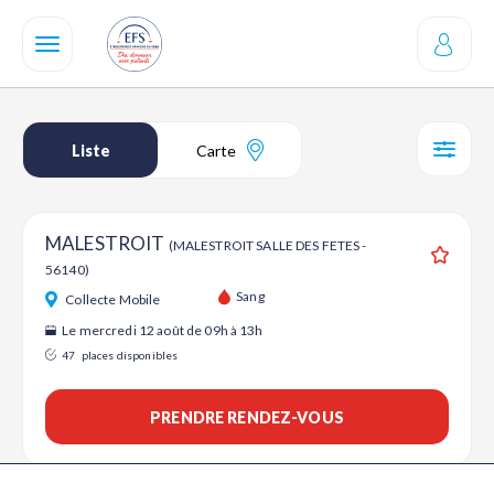
Aller
au
contenu
principal
Liste
Carte
SÉL
MALESTROIT
(MALESTROIT SALLE DES FETES -
56140)
Ajouter
Sang
Collecte Mobile
Le mercredi 12 août de 09h à 13h
47
places disponibles
PRENDRE RENDEZ-VOUS