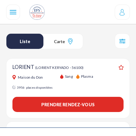
Aller
au
contenu
principal
Liste
Carte
SÉL
LORIENT
(LORIENT KERYADO - 56100)
Ajouter
Sang
Plasma
Maison du Don
3956
places disponibles
PRENDRE RENDEZ-VOUS
LORIENT
(10 RUE JEAN ZAY - 56100)