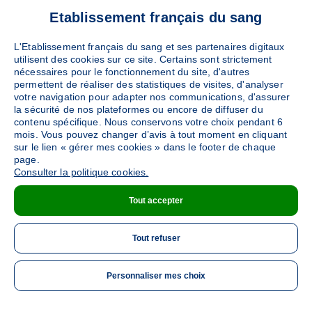
Ajouter
Sang
Collecte Mobile
Etablissement français du sang
Le mardi 06 octobre de 09h à 13h
L'Etablissement français du sang et ses partenaires digitaux
utilisent des cookies sur ce site. Certains sont strictement
nécessaires pour le fonctionnement du site, d'autres
DÉTAILS DE LA COLLECTE
permettent de réaliser des statistiques de visites, d'analyser
votre navigation pour adapter nos communications, d'assurer
la sécurité de nos plateformes ou encore de diffuser du
contenu spécifique. Nous conservons votre choix pendant 6
LORIENT
(2 Rue le Coat Saint-Haouen - 56100)
mois. Vous pouvez changer d’avis à tout moment en cliquant
Ajouter
sur le lien « gérer mes cookies » dans le footer de chaque
Sang
Collecte Mobile
page.
Consulter la politique cookies.
Le mercredi 14 octobre de 12h à 16h
Tout accepter
DÉTAILS DE LA COLLECTE
Tout refuser
Personnaliser mes choix
ME 