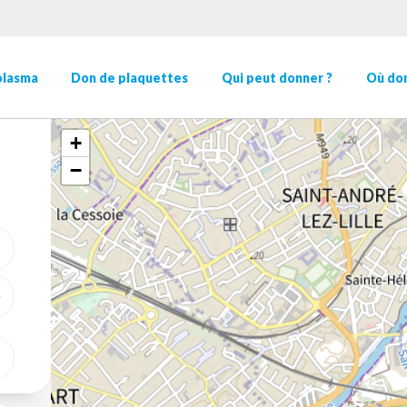
plasma
Don de plaquettes
Qui peut donner ?
Où don
+
−
ME GÉOLOCALISER