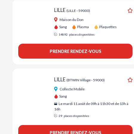
LILLE
(LILLE - 59000)
A
Maison du Don
Sang
Plasma
Plaquettes
14892
places disponibles
PRENDRE RENDEZ-VOUS
LILLE
(BTWIN Village - 59000)
A
Collecte Mobile
Sang
Le mardi 11 août de 09h à 11h30 et de 13h à
16h
29
places disponibles
PRENDRE RENDEZ-VOUS