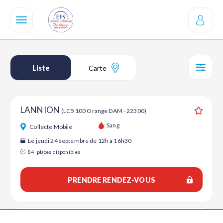
Aller
au
contenu
principal
Liste
Carte
SÉL
LANNION
(LC5 100 Orange DAM - 22300)
Ajouter
Sang
Collecte Mobile
Le jeudi 24 septembre de 12h à 16h30
84
places disponibles
PRENDRE RENDEZ-VOUS
LANNION
(LANNION / SALLE DES URSULINES - 22300)