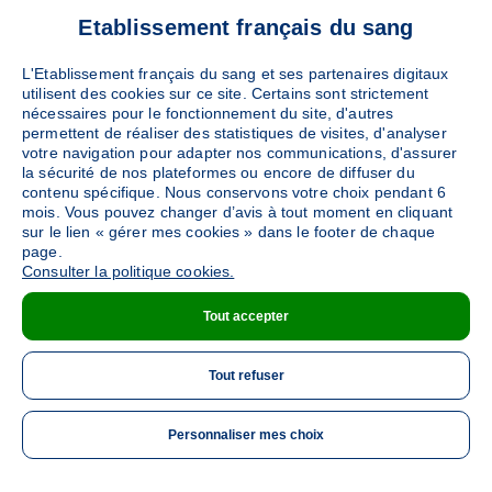
Ajouter
Etablissement français du sang
Sang
Collecte Mobile
Du mercredi 07 au jeudi 08 octobre de 14h à 18h30
L'Etablissement français du sang et ses partenaires digitaux
Le vendredi 09 octobre de 12h à 16h30
utilisent des cookies sur ce site. Certains sont strictement
nécessaires pour le fonctionnement du site, d'autres
369
places disponibles
permettent de réaliser des statistiques de visites, d'analyser
votre navigation pour adapter nos communications, d'assurer
la sécurité de nos plateformes ou encore de diffuser du
PRENDRE RENDEZ-VOUS
contenu spécifique. Nous conservons votre choix pendant 6
mois. Vous pouvez changer d’avis à tout moment en cliquant
sur le lien « gérer mes cookies » dans le footer de chaque
page.
Consulter la politique cookies.
Tout accepter
Tout refuser
Personnaliser mes choix
ME 