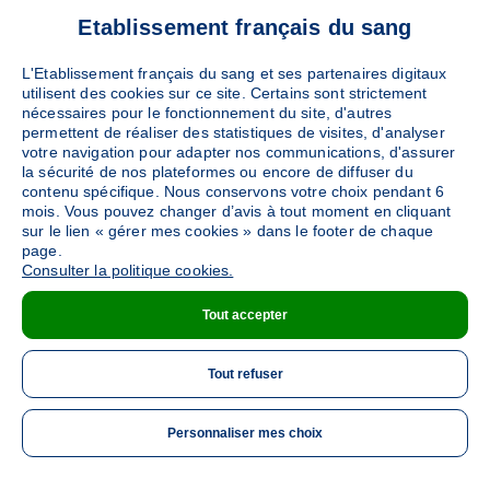
Ajouter
Etablissement français du sang
Sang
Collecte Mobile
Le jeudi 22 octobre de 15h à 19h
L'Etablissement français du sang et ses partenaires digitaux
120
places disponibles
utilisent des cookies sur ce site. Certains sont strictement
nécessaires pour le fonctionnement du site, d'autres
permettent de réaliser des statistiques de visites, d'analyser
PRENDRE RENDEZ-VOUS
votre navigation pour adapter nos communications, d'assurer
la sécurité de nos plateformes ou encore de diffuser du
contenu spécifique. Nous conservons votre choix pendant 6
mois. Vous pouvez changer d’avis à tout moment en cliquant
sur le lien « gérer mes cookies » dans le footer de chaque
page.
Consulter la politique cookies.
Tout accepter
Tout refuser
Personnaliser mes choix
ME 