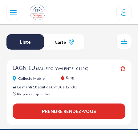
Aller
au
contenu
principal
Liste
Carte
SÉL
LAGNIEU
(SALLE POLYVALENTE - 01150)
Ajouter
Sang
Collecte Mobile
Le mardi 18 août de 09h30 à 12h30
86
places disponibles
PRENDRE RENDEZ-VOUS
LAGNIEU
(BRG - LAGNIEU am seul - 01150)