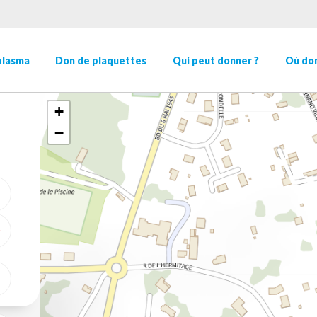
plasma
Don de plaquettes
Qui peut donner ?
Où don
+
−
ME GÉOLOCALISER