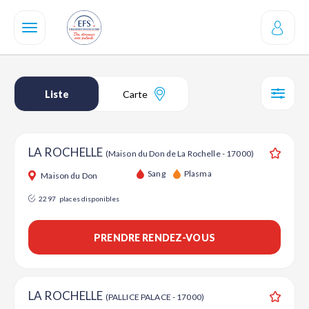
Aller
au
contenu
principal
Liste
Carte
SÉL
LA ROCHELLE
(Maison du Don de La Rochelle - 17000)
Ajouter
Sang
Plasma
Maison du Don
2297
places disponibles
PRENDRE RENDEZ-VOUS
LA ROCHELLE
(PALLICE PALACE - 17000)