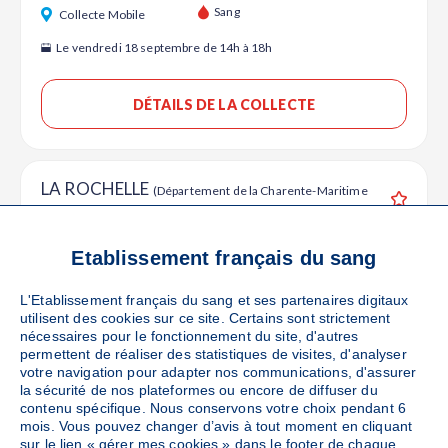
Ajouter
Sang
Collecte Mobile
Le vendredi 18 septembre de 14h à 18h
DÉTAILS DE LA COLLECTE
LA ROCHELLE
(Département de la Charente-Maritime
- 17000)
Ajouter
Sang
Collecte Mobile
Etablissement français du sang
Le mardi 29 septembre de 12h à 15h30
L'Etablissement français du sang et ses partenaires digitaux
utilisent des cookies sur ce site. Certains sont strictement
DÉTAILS DE LA COLLECTE
nécessaires pour le fonctionnement du site, d'autres
permettent de réaliser des statistiques de visites, d'analyser
votre navigation pour adapter nos communications, d'assurer
la sécurité de nos plateformes ou encore de diffuser du
LA ROCHELLE
contenu spécifique. Nous conservons votre choix pendant 6
(Quai Louis Prunier - 17000)
mois. Vous pouvez changer d’avis à tout moment en cliquant
Ajouter
Sang
Collecte Mobile
sur le lien « gérer mes cookies » dans le footer de chaque