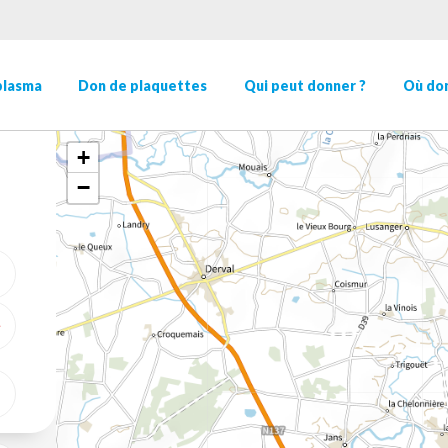
plasma
Don de plaquettes
Qui peut donner ?
Où don
+
−
ME GÉOLOCALISER