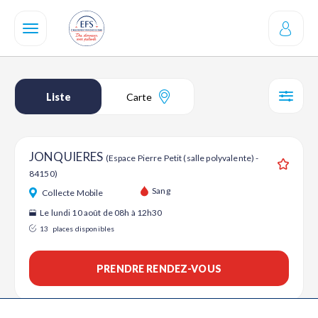
Aller
au
contenu
principal
Liste
Carte
SÉL
JONQUIERES
(Espace Pierre Petit (salle polyvalente) -
84150)
Ajouter
Sang
Collecte Mobile
Le lundi 10 août de 08h à 12h30
13
places disponibles
PRENDRE RENDEZ-VOUS