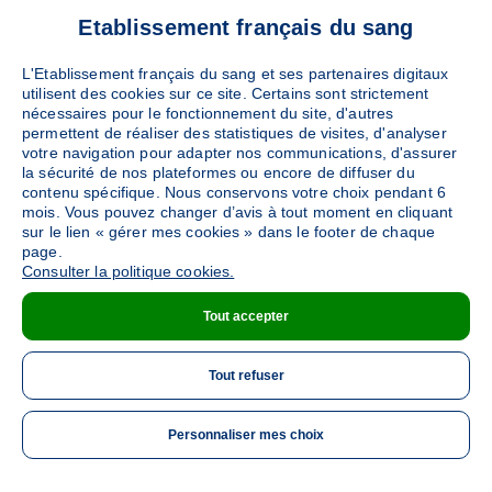
JONQUIERES
(Espace Pierre Petit - 84150)
Etablissement français du sang
Ajouter
Sang
Collecte Mobile
L'Etablissement français du sang et ses partenaires digitaux
Le mercredi 07 octobre de 15h à 19h30
utilisent des cookies sur ce site. Certains sont strictement
50
places disponibles
nécessaires pour le fonctionnement du site, d'autres
permettent de réaliser des statistiques de visites, d'analyser
votre navigation pour adapter nos communications, d'assurer
PRENDRE RENDEZ-VOUS
la sécurité de nos plateformes ou encore de diffuser du
contenu spécifique. Nous conservons votre choix pendant 6
mois. Vous pouvez changer d’avis à tout moment en cliquant
sur le lien « gérer mes cookies » dans le footer de chaque
page.
Consulter la politique cookies.
Tout accepter
Tout refuser
Personnaliser mes choix
ME 