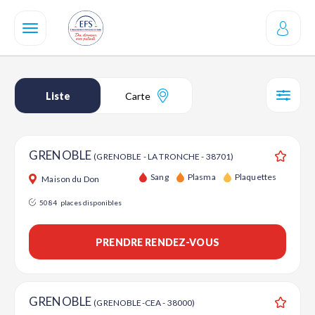
Aller
au
contenu
principal
Liste
Carte
SÉL
GRENOBLE
(GRENOBLE - LA TRONCHE - 38701)
Ajouter
Sang
Plasma
Plaquettes
Maison du Don
5084
places disponibles
PRENDRE RENDEZ-VOUS
GRENOBLE
(GRENOBLE-CEA - 38000)