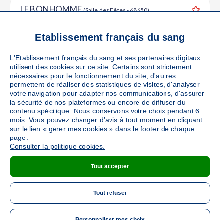
LE BONHOMME
(Salle des Fêtes - 68650)
Ajouter
Sang
Collecte Mobile
Etablissement français du sang
Le vendredi 25 septembre de 16h30 à 19h30
36
places disponibles
L'Etablissement français du sang et ses partenaires digitaux
utilisent des cookies sur ce site. Certains sont strictement
nécessaires pour le fonctionnement du site, d'autres
PRENDRE RENDEZ-VOUS
permettent de réaliser des statistiques de visites, d'analyser
votre navigation pour adapter nos communications, d'assurer
la sécurité de nos plateformes ou encore de diffuser du
contenu spécifique. Nous conservons votre choix pendant 6
ORBEY
mois. Vous pouvez changer d’avis à tout moment en cliquant
(Place des écoles - 68370)
sur le lien « gérer mes cookies » dans le footer de chaque
Ajouter
Sang
Collecte Mobile
page.
Consulter la politique cookies.
Le mardi 20 octobre de 16h à 19h30
Tout accepter
DÉTAILS DE LA COLLECTE
Tout refuser
Personnaliser mes choix