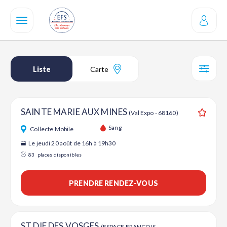
Aller
au
contenu
principal
Liste
Carte
SÉL
SAINTE MARIE AUX MINES
(Val Expo - 68160)
Ajouter
Sang
Collecte Mobile
Le jeudi 20 août de 16h à 19h30
83
places disponibles
PRENDRE RENDEZ-VOUS
ST DIE DES VOSGES
(ESPACE FRANCOIS