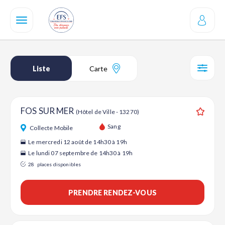
Aller
au
contenu
principal
Liste
Carte
SÉL
FOS SUR MER
(Hôtel de Ville - 13270)
Ajouter
Sang
Collecte Mobile
Le mercredi 12 août de 14h30 à 19h
Le lundi 07 septembre de 14h30 à 19h
28
places disponibles
PRENDRE RENDEZ-VOUS