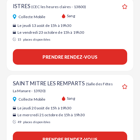
ISTRES
(CEC les heures claires - 13800)
Ajouter
Sang
Collecte Mobile
Le jeudi 13 août de 15h à 19h30
Le vendredi 23 octobre de 15h à 19h30
15
places disponibles
PRENDRE RENDEZ-VOUS
SAINT MITRE LES REMPARTS
(Salle des Fêtes
La Manare - 13920)
Ajouter
Sang
Collecte Mobile
Le jeudi 20 août de 15h à 19h30
Le mercredi 21 octobre de 15h à 19h30
49
places disponibles
PRENDRE RENDEZ-VOUS