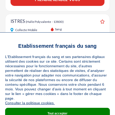
ISTRES
(Halle Polyvalente - 13800)
Ajouter
Sang
Collecte Mobile
Le mercredi 26 août de 15h à 19h30
Le vendredi 18 septembre de 15h à 19h30
Etablissement français du sang
104
places disponibles
L'Etablissement français du sang et ses partenaires digitaux
utilisent des cookies sur ce site. Certains sont strictement
PRENDRE RENDEZ-VOUS
nécessaires pour le fonctionnement du site, d'autres
permettent de réaliser des statistiques de visites, d'analyser
votre navigation pour adapter nos communications, d'assurer
la sécurité de nos plateformes ou encore de diffuser du
FOS SUR MER
contenu spécifique. Nous conservons votre choix pendant 6
(Arcelor Mittal - 13777)
mois. Vous pouvez changer d’avis à tout moment en cliquant
Ajouter
Sang
Collecte Mobile
sur le lien « gérer mes cookies » dans le footer de chaque
page.
Le lundi 21 septembre de 10h30 à 12h et de 13h à 16h
Consulter la politique cookies.
56
places disponibles
Tout accepter