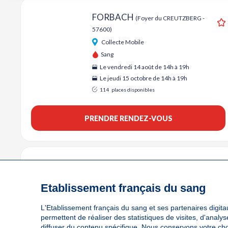
FORBACH
(Foyer du CREUTZBERG -
57600)
A
Collecte Mobile
Sang
Le vendredi 14 août de 14h à 19h
Le jeudi 15 octobre de 14h à 19h
114
places disponibles
PRENDRE RENDEZ-VOUS
FORBACH
(MAIRIE - Salle polyvalente
- 57600)
A
Etablissement français du sang
Collecte Mobile
Sang
L'Etablissement français du sang et ses partenaires digitau
Le jeudi 17 septembre de 14h30 à 19h
permettent de réaliser des statistiques de visites, d'anal
diffuser du contenu spécifique. Nous conservons votre ch
81
places disponibles