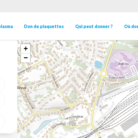
plasma
Don de plaquettes
Qui peut donner ?
Où don
+
−
ME GÉOLOCALISER