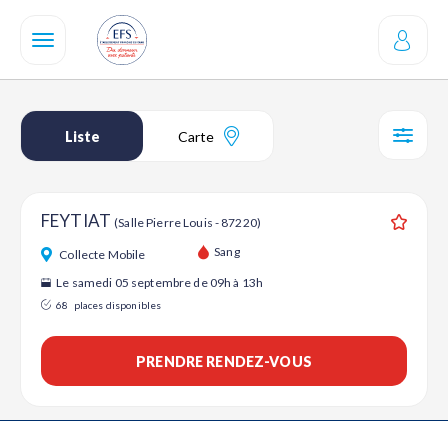
Aller
au
contenu
principal
Liste
Carte
SÉL
FEYTIAT
(Salle Pierre Louis - 87220)
Ajouter
Sang
Collecte Mobile
Le samedi 05 septembre de 09h à 13h
68
places disponibles
PRENDRE RENDEZ-VOUS