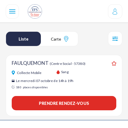
Aller
au
contenu
principal
Liste
Carte
SÉL
FAULQUEMONT
(Centre Social - 57380)
Ajouter
Sang
Collecte Mobile
Le mercredi 07 octobre de 14h à 19h
180
places disponibles
PRENDRE RENDEZ-VOUS