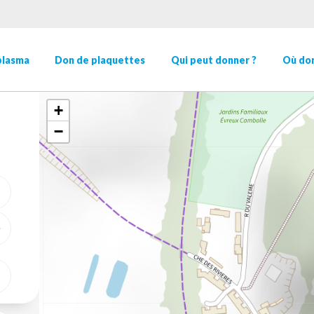
plasma
Don de plaquettes
Qui peut donner ?
Où don
+
−
ME GÉOLOCALISER