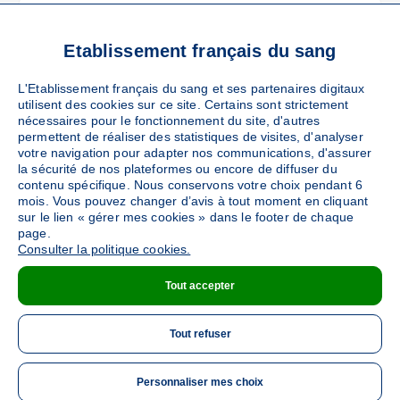
MASNY
(41 rue Fauqueux - 59176)
Ajouter
Sang
Collecte Mobile
Etablissement français du sang
Le mercredi 28 octobre de 15h à 19h
L'Etablissement français du sang et ses partenaires digitaux
utilisent des cookies sur ce site. Certains sont strictement
nécessaires pour le fonctionnement du site, d'autres
DÉTAILS DE LA COLLECTE
permettent de réaliser des statistiques de visites, d'analyser
votre navigation pour adapter nos communications, d'assurer
la sécurité de nos plateformes ou encore de diffuser du
contenu spécifique. Nous conservons votre choix pendant 6
GUESNAIN
mois. Vous pouvez changer d’avis à tout moment en cliquant
(Place Roger Salengro - 59287)
sur le lien « gérer mes cookies » dans le footer de chaque
Ajouter
Sang
Collecte Mobile
page.
Consulter la politique cookies.
Le jeudi 29 octobre de 15h à 19h
Tout accepter
DÉTAILS DE LA COLLECTE
Tout refuser
Personnaliser mes choix