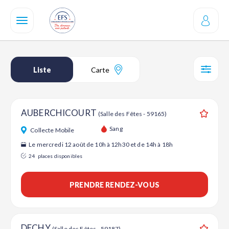
Aller
au
contenu
principal
Liste
Carte
SÉL
AUBERCHICOURT
(Salle des Fêtes - 59165)
Ajouter
Sang
Collecte Mobile
Le mercredi 12 août de 10h à 12h30 et de 14h à 18h
24
places disponibles
PRENDRE RENDEZ-VOUS
DECHY
(Salle des Fêtes - 59187)