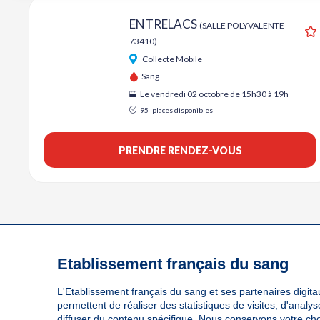
ENTRELACS
(SALLE POLYVALENTE -
73410)
A
Collecte Mobile
Sang
Le vendredi 02 octobre de 15h30 à 19h
95
places disponibles
PRENDRE RENDEZ-VOUS
Etablissement français du sang
L'Etablissement français du sang et ses partenaires digitau
permettent de réaliser des statistiques de visites, d'anal
diffuser du contenu spécifique. Nous conservons votre ch