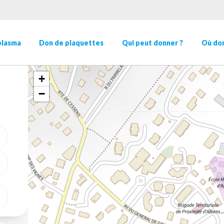
plasma
Don de plaquettes
Qui peut donner ?
Où don
+
−
ME GÉOLOCALISER