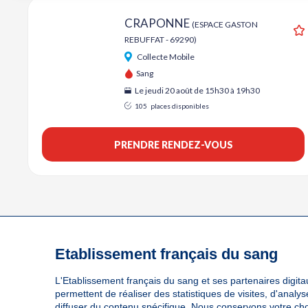
CRAPONNE
(ESPACE GASTON
REBUFFAT - 69290)
A
Collecte Mobile
Sang
Le jeudi 20 août de 15h30 à 19h30
105
places disponibles
PRENDRE RENDEZ-VOUS
Etablissement français du sang
L'Etablissement français du sang et ses partenaires digitau
permettent de réaliser des statistiques de visites, d'anal
diffuser du contenu spécifique. Nous conservons votre ch