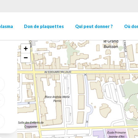
plasma
Don de plaquettes
Qui peut donner ?
Où don
+
−
ME GÉOLOCALISER