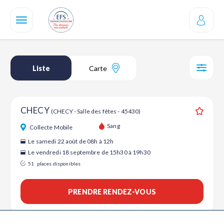
Aller
au
contenu
principal
Liste
Carte
SÉL
CHECY
(CHECY - Salle des fêtes - 45430)
Ajouter
Sang
Collecte Mobile
Le samedi 22 août de 08h à 12h
Le vendredi 18 septembre de 15h30 à 19h30
51
places disponibles
PRENDRE RENDEZ-VOUS