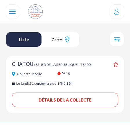
Aller
au
contenu
principal
Liste
Carte
SÉL
CHATOU
(85, BD DE LA REPUBLIQUE - 78400)
Ajouter
Sang
Collecte Mobile
Le lundi 21 septembre de 14h à 19h
DÉTAILS DE LA COLLECTE