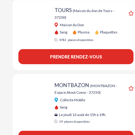
TOURS
(Maison du don de Tours -
37200)
A
Maison du Don
Sang
Plasma
Plaquettes
4782
places disponibles
PRENDRE RENDEZ-VOUS
MONTBAZON
(MONTBAZON -
Espace Atout Coeur - 37250)
A
Collecte Mobile
Sang
Le jeudi 13 août de 15h à 19h
19
places disponibles