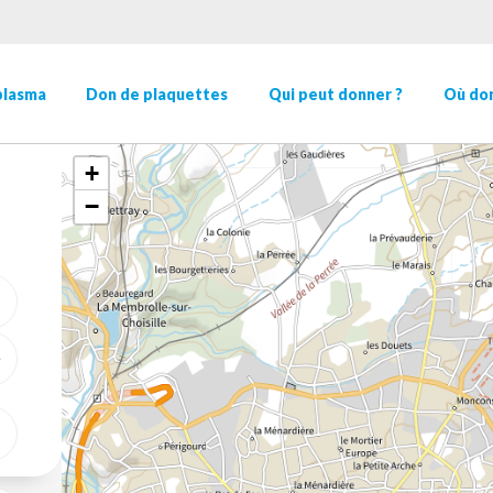
plasma
Don de plaquettes
Qui peut donner ?
Où don
+
−
ME GÉOLOCALISER