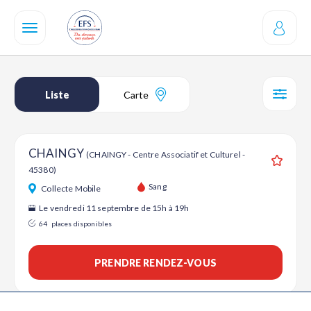
Aller
au
contenu
principal
Liste
Carte
SÉL
CHAINGY
(CHAINGY - Centre Associatif et Culturel -
45380)
Ajouter
Sang
Collecte Mobile
Le vendredi 11 septembre de 15h à 19h
64
places disponibles
PRENDRE RENDEZ-VOUS