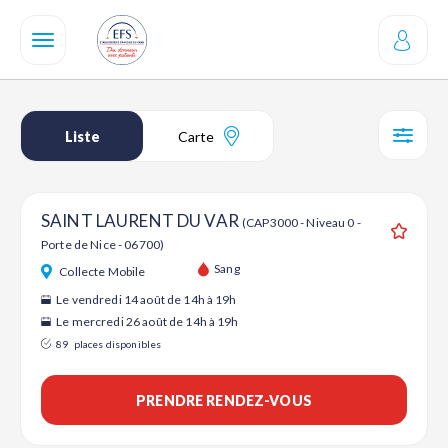
Aller
au
contenu
principal
Liste
Carte
SÉL
SAINT LAURENT DU VAR
(CAP3000 - Niveau 0 -
Porte de Nice - 06700)
Ajouter
Sang
Collecte Mobile
Le vendredi 14 août de 14h à 19h
Le mercredi 26 août de 14h à 19h
89
places disponibles
PRENDRE RENDEZ-VOUS