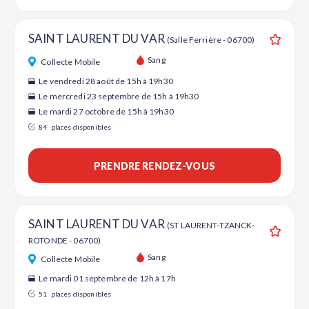
SAINT LAURENT DU VAR
(Salle Ferrière - 06700)
Ajouter
Sang
Collecte Mobile
Le vendredi 28 août de 15h à 19h30
Le mercredi 23 septembre de 15h à 19h30
Le mardi 27 octobre de 15h à 19h30
84
places disponibles
PRENDRE RENDEZ-VOUS
SAINT LAURENT DU VAR
(ST LAURENT-TZANCK-
ROTONDE - 06700)
Ajouter
Sang
Collecte Mobile
Le mardi 01 septembre de 12h à 17h
51
places disponibles