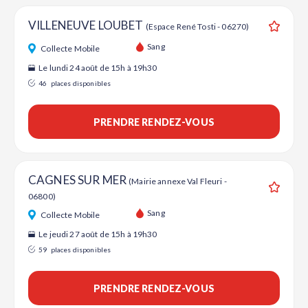
VILLENEUVE LOUBET
(Espace René Tosti - 06270)
Ajouter
Sang
Collecte Mobile
Le lundi 24 août de 15h à 19h30
46
places disponibles
PRENDRE RENDEZ-VOUS
CAGNES SUR MER
(Mairie annexe Val Fleuri -
06800)
Ajouter
Sang
Collecte Mobile
Le jeudi 27 août de 15h à 19h30
59
places disponibles
PRENDRE RENDEZ-VOUS