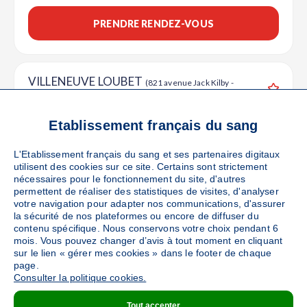
PRENDRE RENDEZ-VOUS
VILLENEUVE LOUBET
(821 avenue Jack Kilby -
06270)
Ajouter
Sang
Collecte Mobile
Etablissement français du sang
Le mardi 29 septembre de 08h à 13h
L'Etablissement français du sang et ses partenaires digitaux
utilisent des cookies sur ce site. Certains sont strictement
DÉTAILS DE LA COLLECTE
nécessaires pour le fonctionnement du site, d'autres
permettent de réaliser des statistiques de visites, d'analyser
votre navigation pour adapter nos communications, d'assurer
la sécurité de nos plateformes ou encore de diffuser du
contenu spécifique. Nous conservons votre choix pendant 6
CAGNES SUR MER
(5 avenue de Verdun au sein du
mois. Vous pouvez changer d’avis à tout moment en cliquant
cinéma - 06800)
Ajouter
sur le lien « gérer mes cookies » dans le footer de chaque
page.
Sang
Collecte Mobile
Consulter la politique cookies.
Le jeudi 29 octobre de 15h à 19h30
Tout accepter