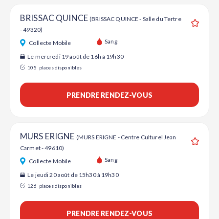
BRISSAC QUINCE
(BRISSAC QUINCE - Salle du Tertre
- 49320)
Ajouter
Sang
Collecte Mobile
Le mercredi 19 août de 16h à 19h30
105
places disponibles
PRENDRE RENDEZ-VOUS
MURS ERIGNE
(MURS ERIGNE - Centre Culturel Jean
Carmet - 49610)
Ajouter
Sang
Collecte Mobile
Le jeudi 20 août de 15h30 à 19h30
126
places disponibles
PRENDRE RENDEZ-VOUS