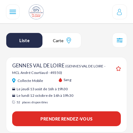
Aller
au
contenu
principal
Liste
Carte
SÉL
GENNES VAL DE LOIRE
(GENNES VAL DE LOIRE -
MCL André Courtiaud - 49350)
Ajouter
Sang
Collecte Mobile
Le jeudi 13 août de 16h à 19h30
Le lundi 12 octobre de 16h à 19h30
52
places disponibles
PRENDRE RENDEZ-VOUS