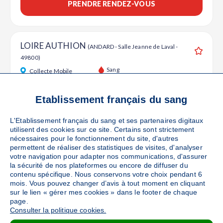
PRENDRE RENDEZ-VOUS
LOIRE AUTHION
(ANDARD - Salle Jeanne de Laval -
49800)
Ajouter
Sang
Collecte Mobile
Le mercredi 14 octobre de 16h à 19h30
88
places disponibles
Etablissement français du sang
L'Etablissement français du sang et ses partenaires digitaux
PRENDRE RENDEZ-VOUS
utilisent des cookies sur ce site. Certains sont strictement
nécessaires pour le fonctionnement du site, d'autres
permettent de réaliser des statistiques de visites, d'analyser
votre navigation pour adapter nos communications, d'assurer
LES PONTS DE CE
la sécurité de nos plateformes ou encore de diffuser du
(LES PONTS DE CE - Salle Athlétis
contenu spécifique. Nous conservons votre choix pendant 6
Hall - 49130)
Ajouter
mois. Vous pouvez changer d’avis à tout moment en cliquant
Sang
Collecte Mobile
sur le lien « gérer mes cookies » dans le footer de chaque
page.
Le jeudi 15 octobre de 16h à 19h30
Consulter la politique cookies.
142
places disponibles