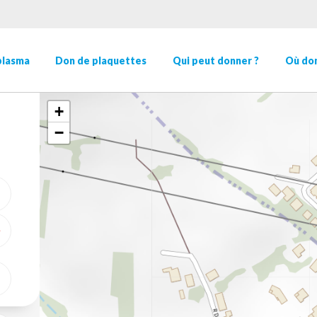
plasma
Don de plaquettes
Qui peut donner ?
Où don
+
−
ME GÉOLOCALISER