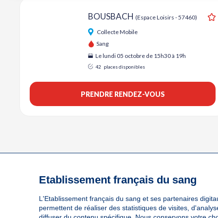
BOUSBACH
(Espace Loisirs - 57460)
A
Collecte Mobile
Sang
Le lundi 05 octobre de 15h30 à 19h
42
places disponibles
PRENDRE RENDEZ-VOUS
Etablissement français du sang
L'Etablissement français du sang et ses partenaires digitau
permettent de réaliser des statistiques de visites, d'anal
diffuser du contenu spécifique. Nous conservons votre ch