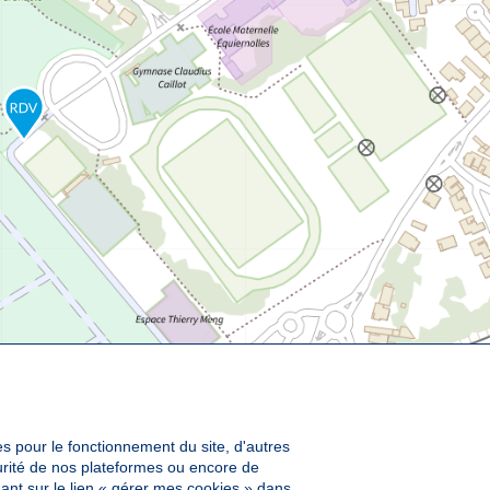
es pour le fonctionnement du site, d'autres
curité de nos plateformes ou encore de
ant sur le lien « gérer mes cookies » dans