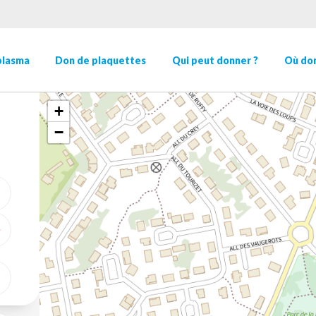
plasma
Don de plaquettes
Qui peut donner ?
Où don
+
−
ME GÉOLOCALISER