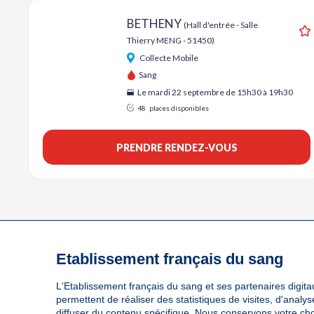
BETHENY
(Hall d'entrée - Salle
Thierry MENG - 51450)
A
Collecte Mobile
Sang
Le mardi 22 septembre de 15h30 à 19h30
48
places disponibles
PRENDRE RENDEZ-VOUS
Etablissement français du sang
L'Etablissement français du sang et ses partenaires digitau
permettent de réaliser des statistiques de visites, d'anal
diffuser du contenu spécifique. Nous conservons votre ch